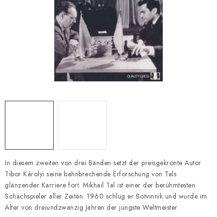
SCHACH ONLINE
SCHACH-MERCH
SCHACH GESCHENKE
GESCHÄFTSBEDINGUNGEN
KONTAKT
Kontakt
FAQ
Über uns
Schachblog
Geschäftsbedingungen
In diesem zweiten von drei Bänden setzt der preisgekrönte Autor
Tibor Károlyi seine bahnbrechende Erforschung von Tals
glänzender Karriere fort. Mikhail Tal ist einer der berühmtesten
Schachspieler aller Zeiten. 1960 schlug er Botvinnik und wurde im
Alter von dreiundzwanzig Jahren der jüngste Weltmeister.