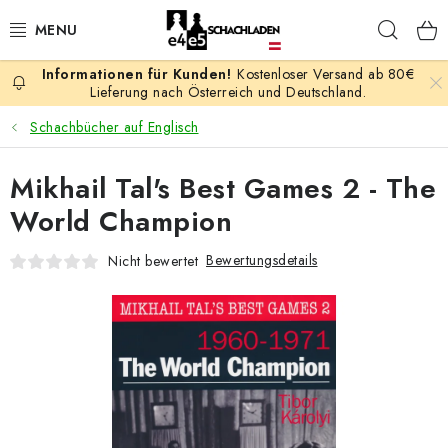
Zum
Such
Inhalt
springen
Kostenloser Versand ab 80€
AKTION
Lieferung nach Österreich und Deutschland.
Schachbücher auf Englisch
SCHACHSPIELE
Mikhail Tal's Best Games 2 - The
SCHACHFIGUREN
World Champion
SCHACHBRETTER
Bewertungsdetails
Nicht bewertet
SCHACHUHREN
SCHACHBÜCHER
SCHACH-ANTIQUITÄTENLADEN