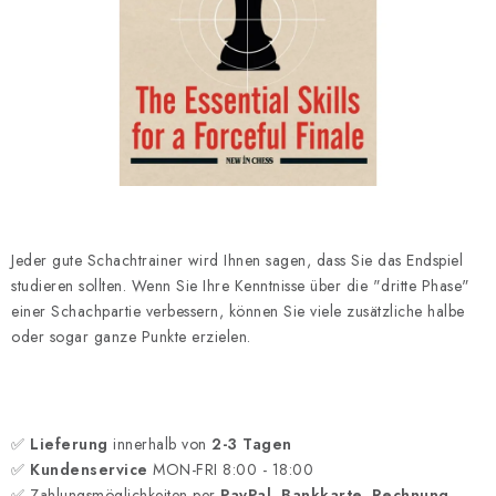
SCHACH ONLINE
SCHACH-MERCH
SCHACH GESCHENKE
GESCHÄFTSBEDINGUNGEN
KONTAKT
Jeder gute Schachtrainer wird Ihnen sagen, dass Sie das Endspiel
studieren sollten. Wenn Sie Ihre Kenntnisse über die "dritte Phase"
Kontakt
FAQ
Über uns
Schachblog
einer Schachpartie verbessern, können Sie viele zusätzliche halbe
Geschäftsbedingungen
oder sogar ganze Punkte erzielen.
✅
Lieferung
innerhalb von
2-3 Tagen
✅
Kundenservice
MON-FRI 8:00 - 18:00
✅ Zahlungsmöglichkeiten per
PayPal, Bankkarte, Rechnung