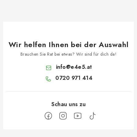
Wir helfen Ihnen bei der Auswahl
Brauchen Sie Rat bei etwas? Wir sind für dich da!
info
@
e4e5.at
0720 971 414
F