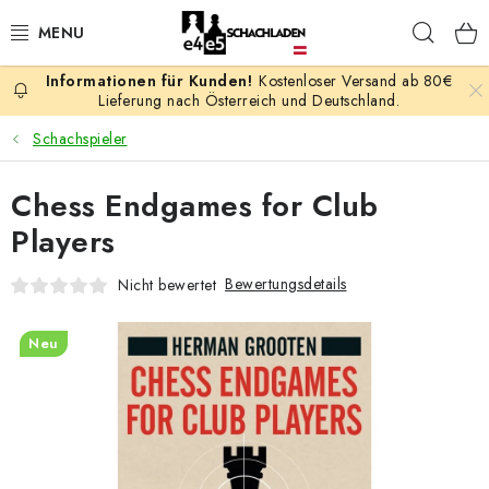
Zum
Such
Inhalt
springen
Kostenloser Versand ab 80€
AKTION
Lieferung nach Österreich und Deutschland.
Schachspieler
SCHACHSPIELE
Chess Endgames for Club
SCHACHFIGUREN
Players
SCHACHBRETTER
Bewertungsdetails
Nicht bewertet
SCHACHUHREN
Neu
SCHACHBÜCHER
SCHACH-ANTIQUITÄTENLADEN