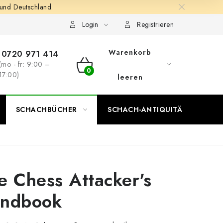
 und Deutschland.
Login
Registrieren
Warenkorb
0720 971 414
(mo - fr: 9:00 –
WARENKORB
17:00)
leeren
SCHACHBÜCHER
SCHACH-ANTIQUITÄTENLADEN
e Chess Attacker's
ndbook