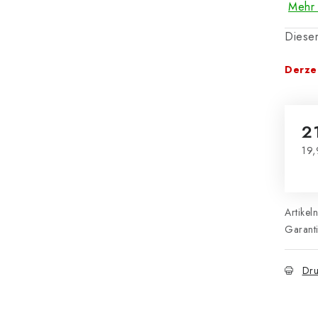
Mehr 
Dieser
Derzei
2
19,
Ver
Artikel
Garant
Dru