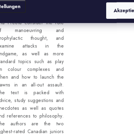
tellungen
f the chessboard struggle
Akzepti
nd thought process. Song
nd Preotu consider the role
of manoeuvring and
rophylactic thought, and
xamine attacks in the
ndgame, as well as more
tandard topics such as play
n colour complexes and
hen and how to launch the
awns in an all-out assault.
he text is packed with
dvice, study suggestions and
necdotes as well as quotes
nd references to philosophy.
he authors are the two
ighest-rated Canadian juniors