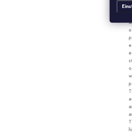
Eins
o
a
a
p
e
e
s
o
w
p
T
a
a
a
T
h