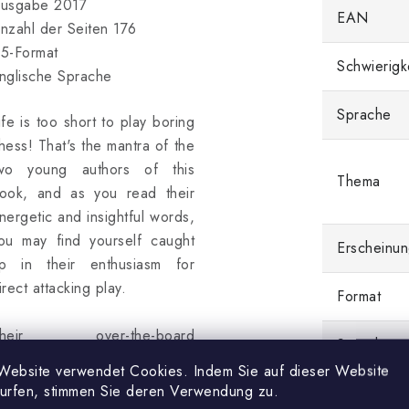
usgabe 2017
EAN
nzahl der Seiten 176
5-Format
Schwierigk
nglische Sprache
Sprache
ife is too short to play boring
hess! That's the mantra of the
wo young authors of this
Thema
ook, and as you read their
nergetic and insightful words,
ou may find yourself caught
Erscheinun
p in their enthusiasm for
irect attacking play.
Format
Their over-the-board
Sprache
uccesses are not based on
Website verwendet Cookies. Indem Sie auf dieser Website
ere bravado or trickery, but
surfen, stimmen Sie deren Verwendung zu.
Einband
n a profound understanding