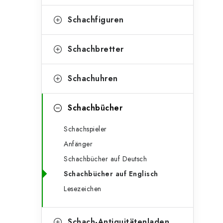
e
t
g
Schachfiguren
e
o
n
r
Schachbretter
l
i
Schachuhren
e
e
n
i
Schachbücher
s
Schachspieler
t
Anfänger
e
Schachbücher auf Deutsch
Schachbücher auf Englisch
Lesezeichen
Schach-Antiquitätenladen