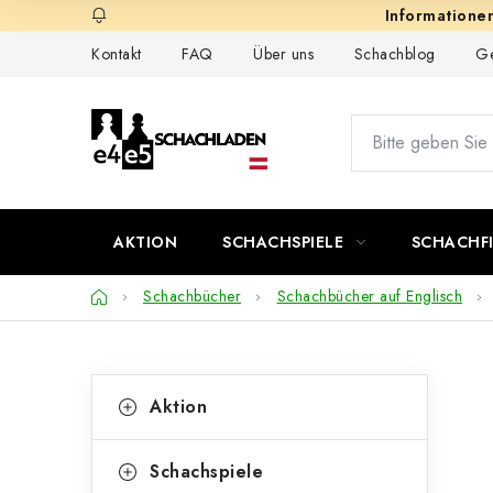
Zum
Inhalt
Kontakt
FAQ
Über uns
Schachblog
Ge
springen
AKTION
SCHACHSPIELE
SCHACHF
Startseite
Schachbücher
Schachbücher auf Englisch
S
K
Kategorien
Aktion
überspringen
a
e
t
i
Schachspiele