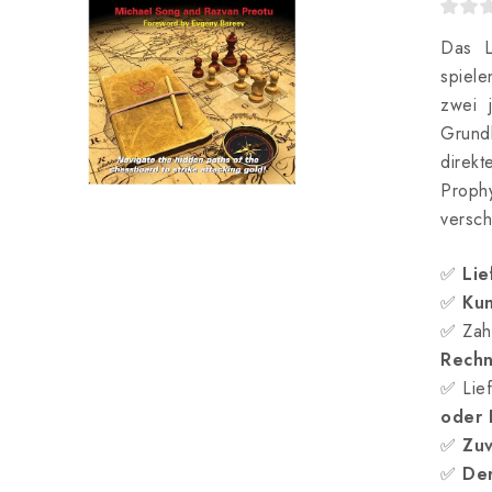
Das L
spiel
zwei 
Grundl
direkt
Proph
versch
✅
Lie
✅
Kun
✅ Zah
Rech
✅ Lief
oder
✅
Zuv
✅
Der