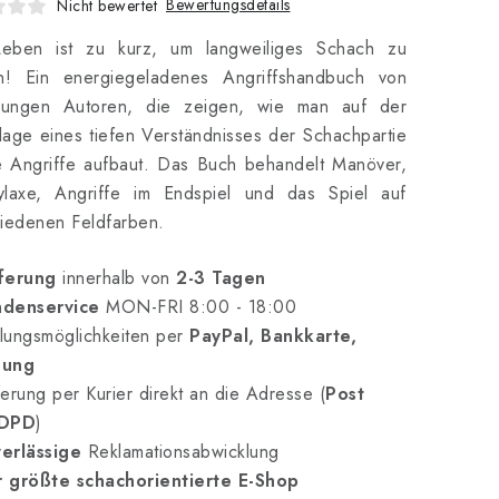
Bewertungsdetails
Nicht bewertet
eben ist zu kurz, um langweiliges Schach zu
en! Ein energiegeladenes Angriffshandbuch von
jungen Autoren, die zeigen, wie man auf der
age eines tiefen Verständnisses der Schachpartie
e Angriffe aufbaut. Das Buch behandelt Manöver,
ylaxe, Angriffe im Endspiel und das Spiel auf
iedenen Feldfarben.
ferung
innerhalb von
2-3 Tagen
denservice
MON-FRI 8:00 - 18:00
lungsmöglichkeiten per
PayPal, Bankkarte,
nung
erung per Kurier direkt an die Adresse (
Post
 DPD
)
erlässige
Reklamationsabwicklung
 größte schachorientierte E-Shop