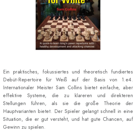
SCHACH ONLINE
SCHACH-MERCH
SCHACH GESCHENKE
GESCHÄFTSBEDINGUNGEN
KONTAKT
Ein praktisches, fokussiertes und theoretisch fundiertes
Debüt-Repertoire für Weiß auf der Basis von 1.e4.
Kontakt
FAQ
Über uns
Schachblog
Internationaler Meister Sam Collins bietet einfache, aber
Geschäftsbedingungen
effektive Systeme, die zu klareren und direkteren
Stellungen führen, als sie die große Theorie der
Hauptvarianten bietet. Der Spieler gelangt schnell in eine
Situation, die er gut versteht, und hat gute Chancen, auf
Gewinn zu spielen.