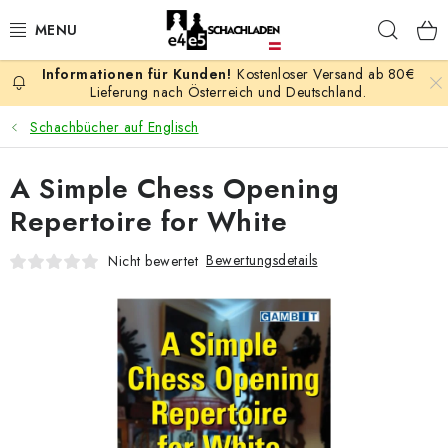
Zum
Such
Inhalt
springen
Kostenloser Versand ab 80€
AKTION
Lieferung nach Österreich und Deutschland.
Schachbücher auf Englisch
SCHACHSPIELE
A Simple Chess Opening
SCHACHFIGUREN
Repertoire for White
SCHACHBRETTER
Bewertungsdetails
Nicht bewertet
SCHACHUHREN
SCHACHBÜCHER
SCHACH-ANTIQUITÄTENLADEN